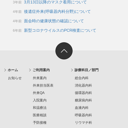
3月13日以降のマスク着用について
3年前
後遺症外来(呼吸器内科分野)について
4年前
面会時の健康状態の確認について
4年前
新型コロナウイルスのPCR検査について
6年前
ホーム
ご利用案内
診療科目／部門
お知らせ
外来案内
総合内科
外来担当医表
消化器内科
外来QA
循環器内科
入院案内
糖尿病内科
和温療法
血液内科
医療相談
呼吸器内科
予防接種
リウマチ科