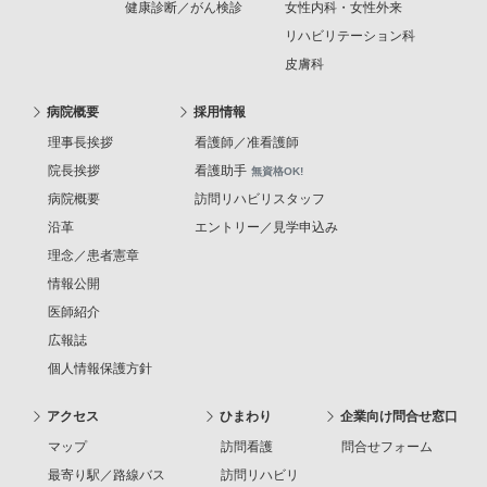
健康診断／がん検診
女性内科・女性外来
リハビリテーション科
皮膚科
病院概要
採用情報
理事長挨拶
看護師／准看護師
院長挨拶
看護助手
無資格OK!
病院概要
訪問リハビリスタッフ
沿革
エントリー／見学申込み
理念／患者憲章
情報公開
医師紹介
広報誌
個人情報保護方針
アクセス
ひまわり
企業向け問合せ窓口
マップ
訪問看護
問合せフォーム
最寄り駅／路線バス
訪問リハビリ